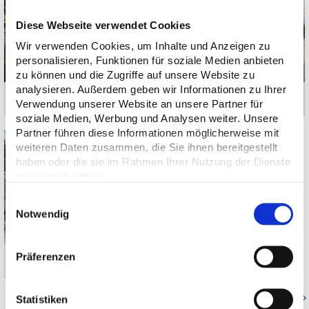
Diese Webseite verwendet Cookies
Wir verwenden Cookies, um Inhalte und Anzeigen zu
personalisieren, Funktionen für soziale Medien anbieten
zu können und die Zugriffe auf unsere Website zu
analysieren. Außerdem geben wir Informationen zu Ihrer
München-Denning | Baltenstraße
Pullach im Isartal | Karl-Schröder-Straße
Verwendung unserer Website an unsere Partner für
soziale Medien, Werbung und Analysen weiter. Unsere
Partner führen diese Informationen möglicherweise mit
weiteren Daten zusammen, die Sie ihnen bereitgestellt
haben oder die sie im Rahmen Ihrer Nutzung der Dienste
gesammelt haben.
Einwilligungsauswahl
Notwendig
Präferenzen
München-Berg am Laim | Riffelwandstraße
Zurück zur Referenzenübersicht
Statistiken