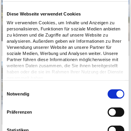
Diese Webseite verwendet Cookies
Wir verwenden Cookies, um Inhalte und Anzeigen zu
personalisieren, Funktionen für soziale Medien anbieten
zu können und die Zugriffe auf unsere Website zu
analysieren. Außerdem geben wir Informationen zu Ihrer
Verwendung unserer Website an unsere Partner für
München-Denning | Baltenstraße
Pullach im Isartal | Karl-Schröder-Straße
soziale Medien, Werbung und Analysen weiter. Unsere
Partner führen diese Informationen möglicherweise mit
weiteren Daten zusammen, die Sie ihnen bereitgestellt
haben oder die sie im Rahmen Ihrer Nutzung der Dienste
gesammelt haben.
Einwilligungsauswahl
Notwendig
Präferenzen
München-Berg am Laim | Riffelwandstraße
Statistiken