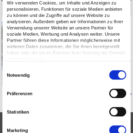
Wir verwenden Cookies, um Inhalte und Anzeigen zu
personalisieren, Funktionen für soziale Medien anbieten
München-Denning | Baltenstraße
Pullach im Isartal | Karl-Schröder-Straße
zu können und die Zugriffe auf unsere Website zu
analysieren. Außerdem geben wir Informationen zu Ihrer
Verwendung unserer Website an unsere Partner für
soziale Medien, Werbung und Analysen weiter. Unsere
Partner führen diese Informationen möglicherweise mit
weiteren Daten zusammen, die Sie ihnen bereitgestellt
haben oder die sie im Rahmen Ihrer Nutzung der Dienste
gesammelt haben.
Einwilligungsauswahl
Notwendig
München-Berg am Laim | Riffelwandstraße
Präferenzen
Zurück zur Referenzenübersicht
Statistiken
Marketing
IMMOBILIEN