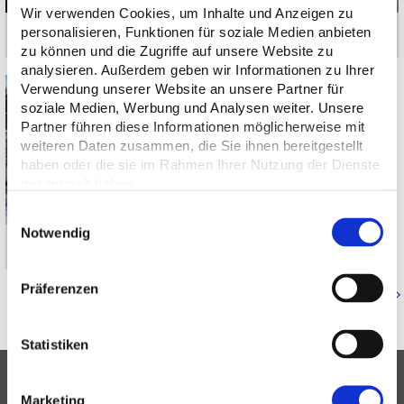
Wir verwenden Cookies, um Inhalte und Anzeigen zu
personalisieren, Funktionen für soziale Medien anbieten
München-Denning | Baltenstraße
Pullach im Isartal | Karl-Schröder-Straße
zu können und die Zugriffe auf unsere Website zu
analysieren. Außerdem geben wir Informationen zu Ihrer
Verwendung unserer Website an unsere Partner für
soziale Medien, Werbung und Analysen weiter. Unsere
Partner führen diese Informationen möglicherweise mit
weiteren Daten zusammen, die Sie ihnen bereitgestellt
haben oder die sie im Rahmen Ihrer Nutzung der Dienste
gesammelt haben.
Einwilligungsauswahl
Notwendig
München-Berg am Laim | Riffelwandstraße
Präferenzen
Zurück zur Referenzenübersicht
Statistiken
Marketing